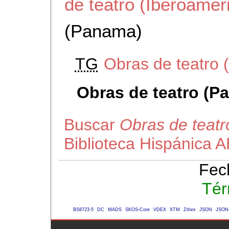
de teatro (Iberoamer
(Panama)
TG
Obras de teatro 
Obras de teatro (P
Buscar
Obras de teat
Biblioteca Hispánica 
Fec
Tér
BS8723-5
DC
MADS
SKOS-Core
VDEX
XTM
Zthes
JSON
JSON