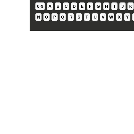
0-9
A
B
C
D
E
F
G
H
I
J
K
N
O
P
Q
R
S
T
U
V
W
X
Y