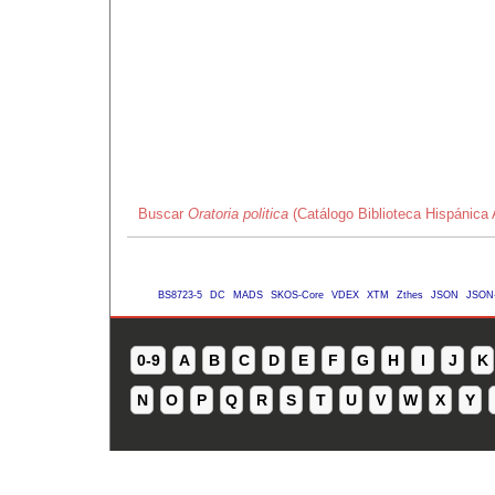
Buscar
Oratoria politica
(Catálogo Biblioteca Hispánica
BS8723-5
DC
MADS
SKOS-Core
VDEX
XTM
Zthes
JSON
JSON
0-9
A
B
C
D
E
F
G
H
I
J
K
N
O
P
Q
R
S
T
U
V
W
X
Y