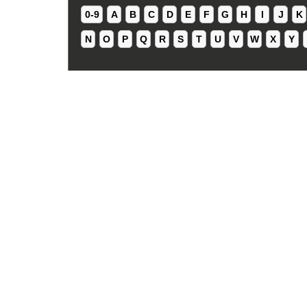
0-9
A
B
C
D
E
F
G
H
I
J
K
N
O
P
Q
R
S
T
U
V
W
X
Y