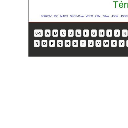
Tér
BS8723-5
DC
MADS
SKOS-Core
VDEX
XTM
Zthes
JSON
JSON
0-9
A
B
C
D
E
F
G
H
I
J
K
N
O
P
Q
R
S
T
U
V
W
X
Y