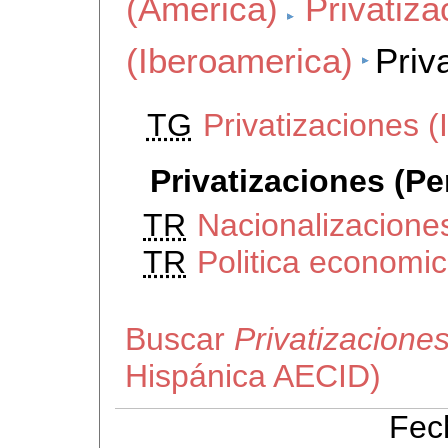
(America)
Privatiza
(Iberoamerica)
Priv
TG
Privatizaciones 
Privatizaciones (Pe
TR
Nacionalizacione
TR
Politica economi
Buscar
Privatizacione
Hispánica AECID)
Fec