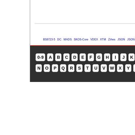
BS8723-5
DC
MADS
SKOS-Core
VDEX
XTM
Zthes
JSON
JSON
0-9
A
B
C
D
E
F
G
H
I
J
K
N
O
P
Q
R
S
T
U
V
W
X
Y