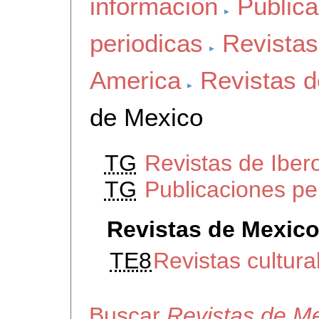
información
Public
periodicas
Revistas
America
Revistas d
de Mexico
TG
Revistas de Iber
TG
Publicaciones pe
Revistas de Mexic
TE8
Revistas cultur
Buscar
Revistas de M