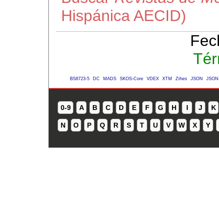
Hispánica AECID)
Fec
Tér
BS8723-5
DC
MADS
SKOS-Core
VDEX
XTM
Zthes
JSON
JSON
0-9
A
B
C
D
E
F
G
H
I
J
K
N
O
P
Q
R
S
T
U
V
W
X
Y