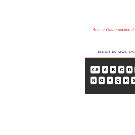
Buscar
Gasto publico d
BS8723-5
DC
MADS
SKO
0-9
A
B
C
D
N
O
P
Q
R