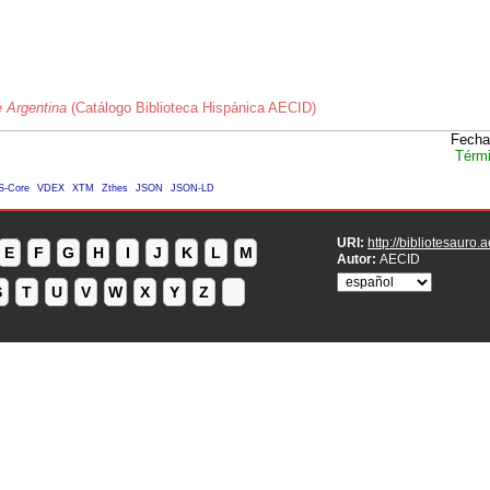
e Argentina
(Catálogo Biblioteca Hispánica AECID)
Fecha
Térmi
S-Core
VDEX
XTM
Zthes
JSON
JSON-LD
URI:
http://bibliotesauro.
E
F
G
H
I
J
K
L
M
Autor:
AECID
S
T
U
V
W
X
Y
Z