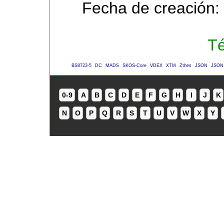
Fecha de creación:
Té
BS8723-5
DC
MADS
SKOS-Core
VDEX
XTM
Zthes
JSON
JSON
0-9
A
B
C
D
E
F
G
H
I
J
K
N
O
P
Q
R
S
T
U
V
W
X
Y