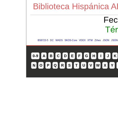
Biblioteca Hispánica 
Fec
Tér
BS8723-5
DC
MADS
SKOS-Core
VDEX
XTM
Zthes
JSON
JSON
0-9
A
B
C
D
E
F
G
H
I
J
K
N
O
P
Q
R
S
T
U
V
W
X
Y