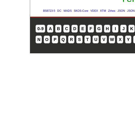
BS8723-5
DC
MADS
SKOS-Core
VDEX
XTM
Zthes
JSON
JSON
0-9
A
B
C
D
E
F
G
H
I
J
K
N
O
P
Q
R
S
T
U
V
W
X
Y