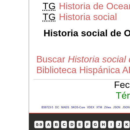
TG
Historia de Ocea
TG
Historia social
Historia social de 
Buscar
Historia socia
Biblioteca Hispánica 
Fec
Tér
BS8723-5
DC
MADS
SKOS-Core
VDEX
XTM
Zthes
JSON
JSON
0-9
A
B
C
D
E
F
G
H
I
J
K