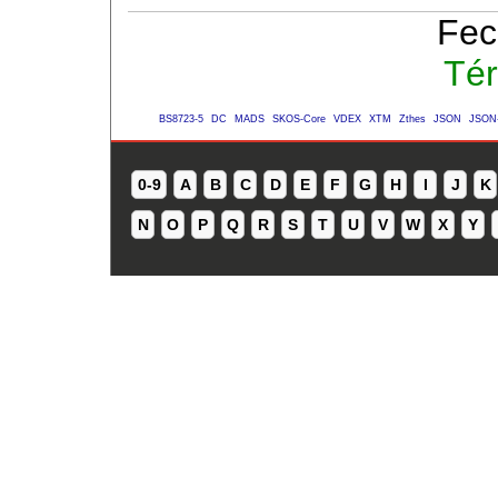
Fec
Tér
BS8723-5
DC
MADS
SKOS-Core
VDEX
XTM
Zthes
JSON
JSON
0-9
A
B
C
D
E
F
G
H
I
J
K
N
O
P
Q
R
S
T
U
V
W
X
Y