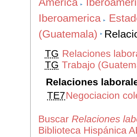
America
Iberoamer
Iberoamerica
Estad
(Guatemala)
Relaci
TG
Relaciones labor
TG
Trabajo (Guatem
Relaciones laboral
TE7
Negociacion col
Buscar
Relaciones lab
Biblioteca Hispánica 