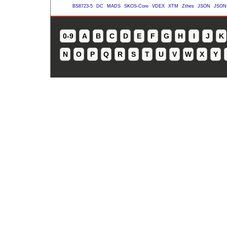
BS8723-5
DC
MADS
SKOS-Core
VDEX
XTM
Zthes
JSON
JSON
0-9
A
B
C
D
E
F
G
H
I
J
K
N
O
P
Q
R
S
T
U
V
W
X
Y