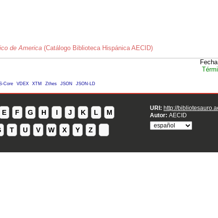
tico de America
(Catálogo Biblioteca Hispánica AECID)
Fecha
Térmi
S-Core
VDEX
XTM
Zthes
JSON
JSON-LD
URI:
http://bibliotesauro.
E
F
G
H
I
J
K
L
M
Autor:
AECID
S
T
U
V
W
X
Y
Z