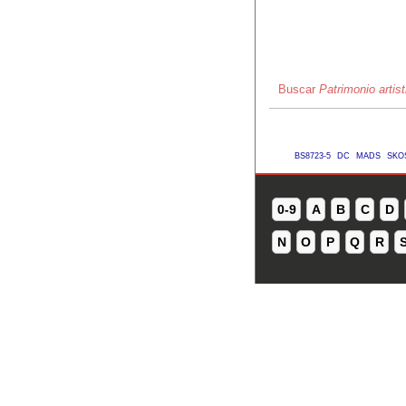
Buscar
Patrimonio artis
BS8723-5
DC
MADS
SKO
0-9
A
B
C
D
N
O
P
Q
R