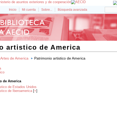
Inicio
Mi cuenta
Sobre...
Búsqueda avanzada
o artistico de America
Artes de America
Patrimonio artistico de America
a
tico
co de America
istico de Estados Unidos
istico de Iberoamerica
[
+
]