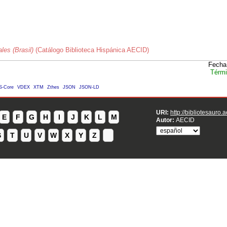
les (Brasil)
(Catálogo Biblioteca Hispánica AECID)
Fecha
Térmi
S-Core
VDEX
XTM
Zthes
JSON
JSON-LD
URI:
http://bibliotesauro.
E
F
G
H
I
J
K
L
M
Autor:
AECID
S
T
U
V
W
X
Y
Z