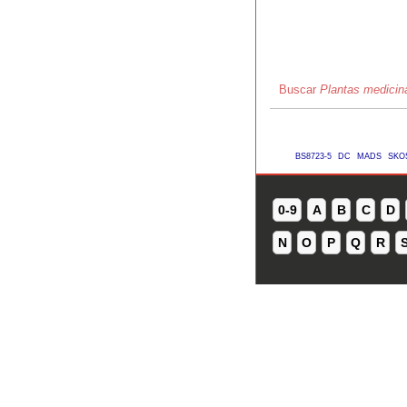
Buscar
Plantas medicina
BS8723-5
DC
MADS
SKO
0-9
A
B
C
D
N
O
P
Q
R