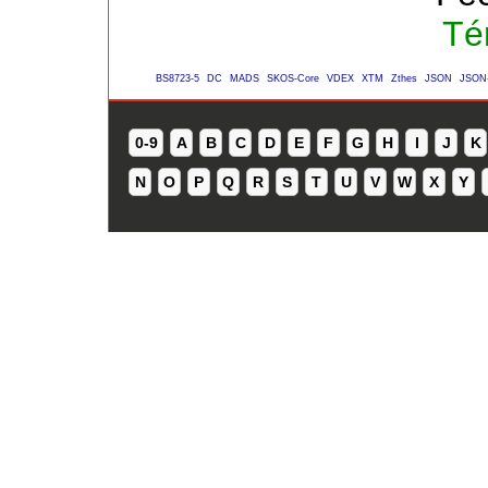
Té
BS8723-5
DC
MADS
SKOS-Core
VDEX
XTM
Zthes
JSON
JSON
0-9
A
B
C
D
E
F
G
H
I
J
K
N
O
P
Q
R
S
T
U
V
W
X
Y