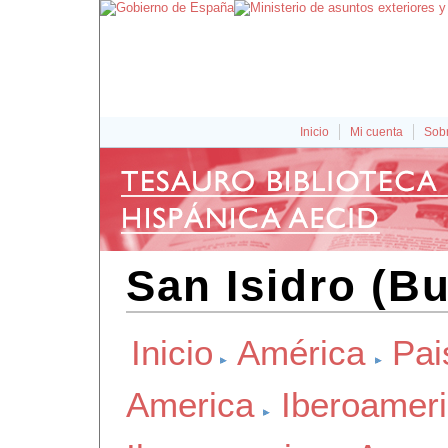
Inicio
Mi cuenta
Sobr
San Isidro (B
Inicio
América
Pai
America
Iberoamer