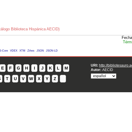
álogo Biblioteca Hispánica AECID)
Fecha
Térm
S-Core
VDEX
XTM
Zthes
JSON
JSON-LD
URI:
http://bibliotesauro.
E
F
G
H
I
J
K
L
M
Autor:
AECID
S
T
U
V
W
X
Y
Z