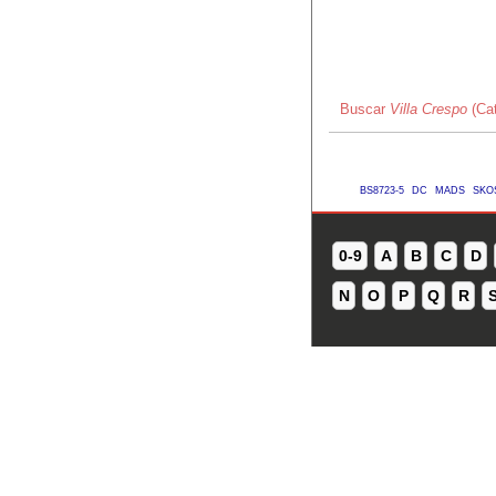
Buscar
Villa Crespo
(Cat
BS8723-5
DC
MADS
SKO
0-9
A
B
C
D
N
O
P
Q
R