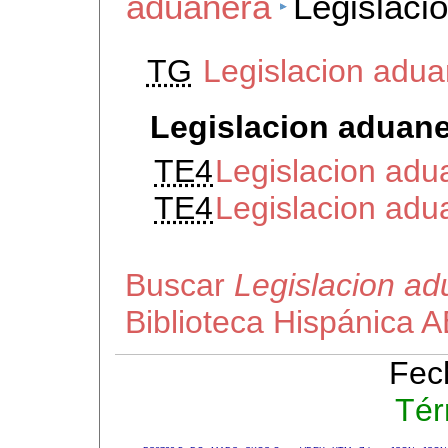
aduanera
Legislaci
TG
Legislacion adu
Legislacion aduan
TE4
Legislacion adu
TE4
Legislacion adu
Buscar
Legislacion a
Biblioteca Hispánica 
Fec
Tér