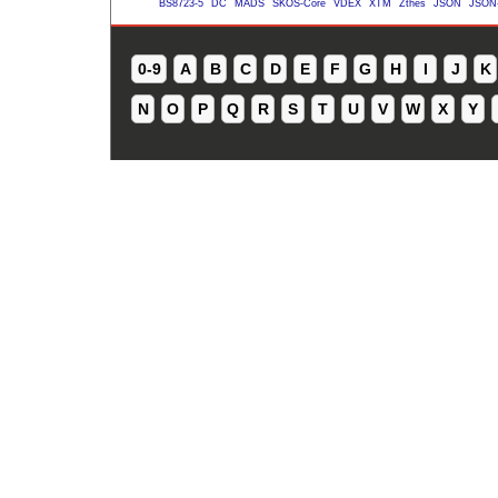
BS8723-5
DC
MADS
SKOS-Core
VDEX
XTM
Zthes
JSON
JSON
0-9
A
B
C
D
E
F
G
H
I
J
K
N
O
P
Q
R
S
T
U
V
W
X
Y