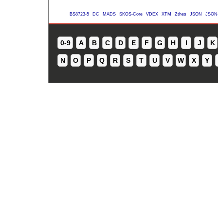
BS8723-5
DC
MADS
SKOS-Core
VDEX
XTM
Zthes
JSON
JSON
0-9
A
B
C
D
E
F
G
H
I
J
K
N
O
P
Q
R
S
T
U
V
W
X
Y