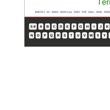
Tér
BS8723-5
DC
MADS
SKOS-Core
VDEX
XTM
Zthes
JSON
JSON
0-9
A
B
C
D
E
F
G
H
I
J
K
N
O
P
Q
R
S
T
U
V
W
X
Y