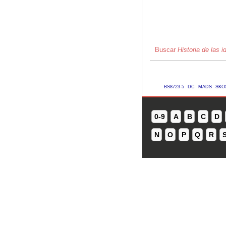
Buscar
Historia de las 
BS8723-5
DC
MADS
SKO
0-9
A
B
C
D
N
O
P
Q
R