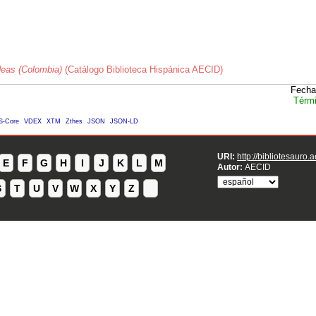
ideas (Colombia)
(Catálogo Biblioteca Hispánica AECID)
Fecha
Térmi
S-Core
VDEX
XTM
Zthes
JSON
JSON-LD
URI:
http://bibliotesauro.
E
F
G
H
I
J
K
L
M
Autor:
AECID
S
T
U
V
W
X
Y
Z