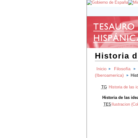
Historia 
Inicio
Filosofía
(Iberoamerica)
His
TG
Historia de las 
Historia de las id
TE5
Ilustracion (C