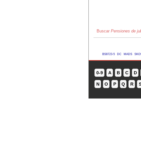
Buscar
Pensiones de jub
BS8723-5
DC
MADS
SKO
0-9
A
B
C
D
N
O
P
Q
R