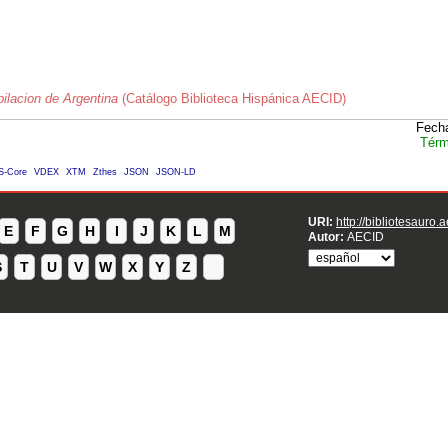
ilacion de Argentina
(Catálogo Biblioteca Hispánica AECID)
Fecha
Térm
S-Core
VDEX
XTM
Zthes
JSON
JSON-LD
URI:
http://bibliotesauro.
E
F
G
H
I
J
K
L
M
Autor:
AECID
S
T
U
V
W
X
Y
Z