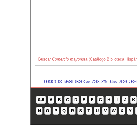
Buscar
Comercio mayorista
(Catálogo Biblioteca Hispá
BS8723-5
DC
MADS
SKOS-Core
VDEX
XTM
Zthes
JSON
JSON
0-9
A
B
C
D
E
F
G
H
I
J
K
N
O
P
Q
R
S
T
U
V
W
X
Y