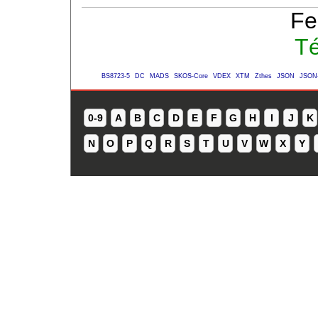
Fe
Té
BS8723-5
DC
MADS
SKOS-Core
VDEX
XTM
Zthes
JSON
JSON
0-9
A
B
C
D
E
F
G
H
I
J
K
N
O
P
Q
R
S
T
U
V
W
X
Y