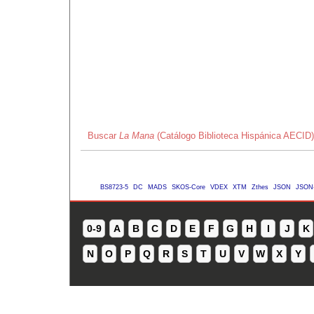
Buscar
La Mana
(Catálogo Biblioteca Hispánica AECID)
BS8723-5
DC
MADS
SKOS-Core
VDEX
XTM
Zthes
JSON
JSON
0-9
A
B
C
D
E
F
G
H
I
J
K
N
O
P
Q
R
S
T
U
V
W
X
Y