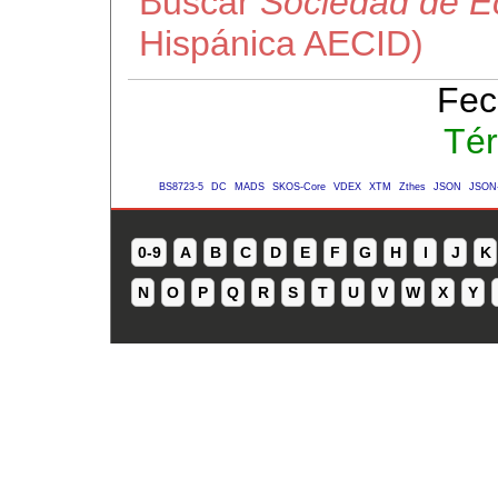
Buscar
Sociedad de E
Hispánica AECID)
Fec
Tér
BS8723-5
DC
MADS
SKOS-Core
VDEX
XTM
Zthes
JSON
JSON
0-9
A
B
C
D
E
F
G
H
I
J
K
N
O
P
Q
R
S
T
U
V
W
X
Y