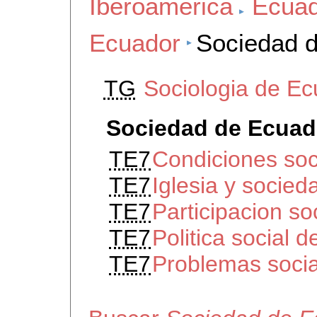
Iberoamerica
Ecuad
Ecuador
Sociedad 
TG
Sociologia de E
Sociedad de Ecuad
TE7
Condiciones soc
TE7
Iglesia y socie
TE7
Participacion so
TE7
Politica social 
TE7
Problemas soci