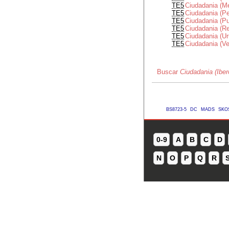
TE5
Ciudadania (M
TE5
Ciudadania (Pe
TE5
Ciudadania (Pu
TE5
Ciudadania (R
TE5
Ciudadania (U
TE5
Ciudadania (V
Buscar
Ciudadania (Ibe
BS8723-5
DC
MADS
SKO
0-9
A
B
C
D
N
O
P
Q
R