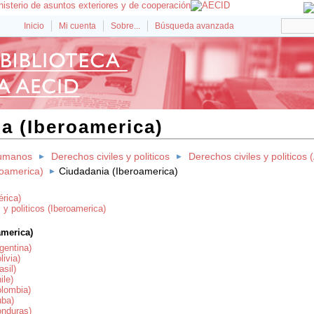
Inicio
Mi cuenta
Sobre...
Búsqueda avanzada
a (Iberoamerica)
umanos
Derechos civiles y politicos
Derechos civiles y politicos
eroamerica)
Ciudadania (Iberoamerica)
rica)
 y politicos (Iberoamerica)
america)
gentina)
livia)
asil)
ile)
olombia)
uba)
onduras)