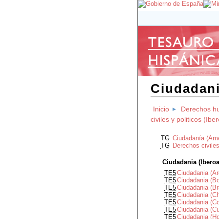
Ciudadani
Inicio
Derechos h
civiles y politicos (Ib
TG
Ciudadanía (Amé
TG
Derechos civiles
Ciudadania (Ibero
TE5
Ciudadania (Ar
TE5
Ciudadania (Bo
TE5
Ciudadania (Br
TE5
Ciudadania (Ch
TE5
Ciudadania (C
TE5
Ciudadania (C
TE5
Ciudadania (H