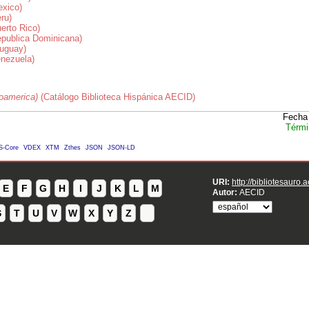
exico)
ru)
erto Rico)
epublica Dominicana)
ruguay)
enezuela)
roamerica)
(Catálogo Biblioteca Hispánica AECID)
Fecha 
Térmi
S-Core
VDEX
XTM
Zthes
JSON
JSON-LD
URI:
http://bibliotesauro.
E
F
G
H
I
J
K
L
M
Autor:
AECID
S
T
U
V
W
X
Y
Z