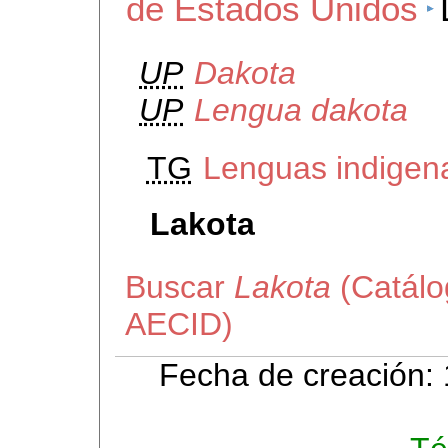
de Estados Unidos
UP
Dakota
UP
Lengua dakota
TG
Lenguas indigen
Lakota
Buscar
Lakota
(Catálo
AECID)
Fecha de creación: