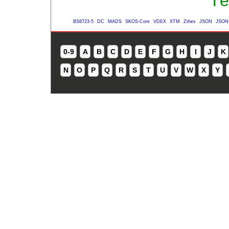
Té
BS8723-5
DC
MADS
SKOS-Core
VDEX
XTM
Zthes
JSON
JSON
0-9
A
B
C
D
E
F
G
H
I
J
K
N
O
P
Q
R
S
T
U
V
W
X
Y