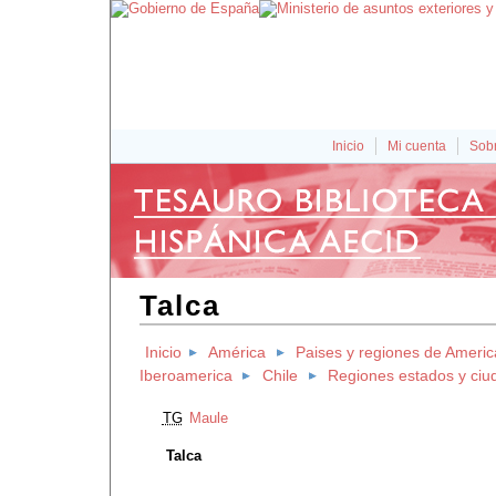
Inicio
Mi cuenta
Sobr
Talca
Inicio
América
Paises y regiones de Americ
Iberoamerica
Chile
Regiones estados y ciu
TG
Maule
Talca