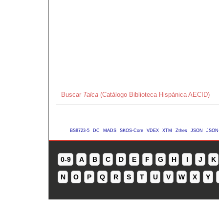
Buscar
Talca
(Catálogo Biblioteca Hispánica AECID)
BS8723-5
DC
MADS
SKOS-Core
VDEX
XTM
Zthes
JSON
JSON
0-9
A
B
C
D
E
F
G
H
I
J
K
N
O
P
Q
R
S
T
U
V
W
X
Y