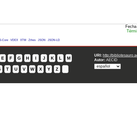
Fecha 
Térmi
S-Core
VDEX
XTM
Zthes
JSON
JSON-LD
URI:
http://bibliotesauro.
E
F
G
H
I
J
K
L
M
Autor:
AECID
S
T
U
V
W
X
Y
Z