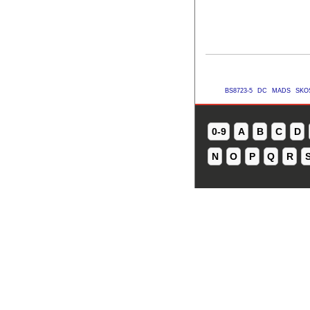
BS8723-5
DC
MADS
SKO
0-9
A
B
C
D
N
O
P
Q
R