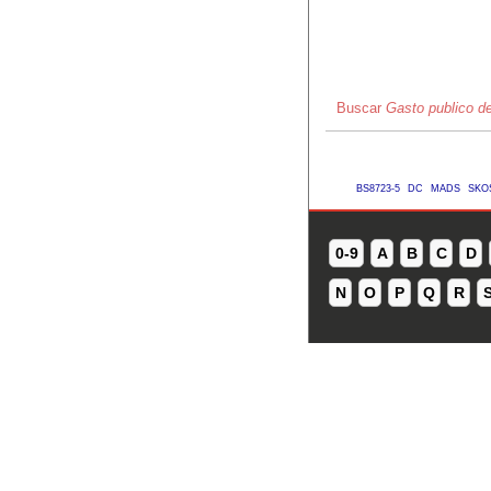
Buscar
Gasto publico de
BS8723-5
DC
MADS
SKO
0-9
A
B
C
D
N
O
P
Q
R