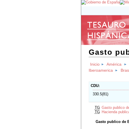
Gasto pub
Inicio
América
Iberoamerica
Brasi
CDU
330.5(81)
TG
Gasto publico d
TG
Hacienda publica
Gasto publico de B