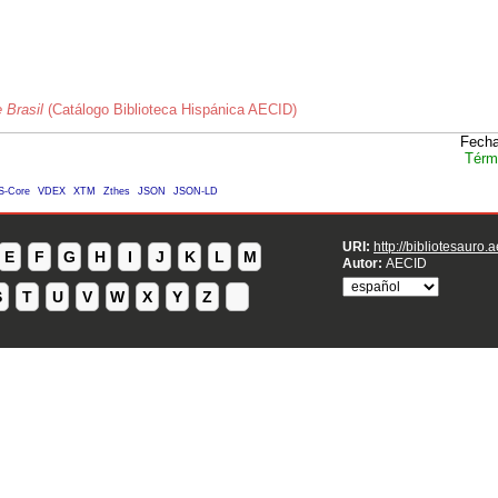
 Brasil
(Catálogo Biblioteca Hispánica AECID)
Fecha
Térm
S-Core
VDEX
XTM
Zthes
JSON
JSON-LD
URI:
http://bibliotesauro.
E
F
G
H
I
J
K
L
M
Autor:
AECID
S
T
U
V
W
X
Y
Z