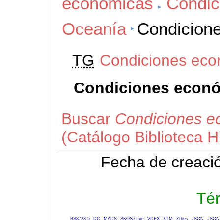
económicas
Condic
Oceanía
Condicione
TG
Condiciones eco
Condiciones econó
Buscar
Condiciones e
(Catálogo Biblioteca 
Fecha de creaci
Té
BS8723-5
DC
MADS
SKOS-Core
VDEX
XTM
Zthes
JSON
JSON