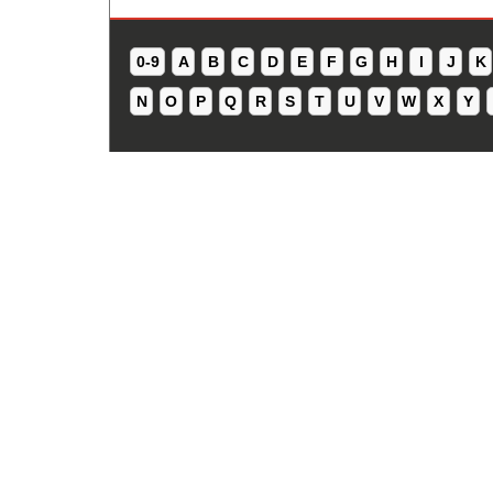
0-9
A
B
C
D
E
F
G
H
I
J
K
N
O
P
Q
R
S
T
U
V
W
X
Y