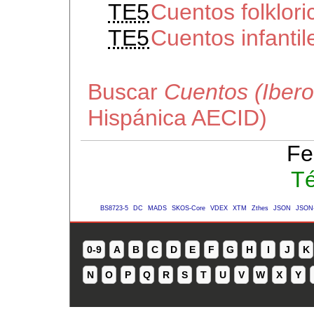
TE5
Cuentos folklori
TE5
Cuentos infantil
Buscar
Cuentos (Iber
Hispánica AECID)
Fe
Té
BS8723-5
DC
MADS
SKOS-Core
VDEX
XTM
Zthes
JSON
JSON
0-9
A
B
C
D
E
F
G
H
I
J
K
N
O
P
Q
R
S
T
U
V
W
X
Y