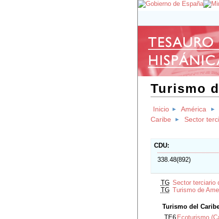
Turismo d
Inicio
América
Caribe
Sector terc
CDU
338.48(892)
TG
Sector terciario 
TG
Turismo de Ame
Turismo del Carib
TE6
Ecoturismo (Ca