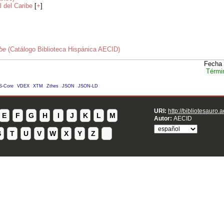
 del Caribe
[
+
]
be
(Catálogo Biblioteca Hispánica AECID)
Fecha 
Térmi
S-Core
VDEX
XTM
Zthes
JSON
JSON-LD
URI:
http://bibliotesauro.
E
F
G
H
I
J
K
L
M
Autor:
AECID
S
T
U
V
W
X
Y
Z