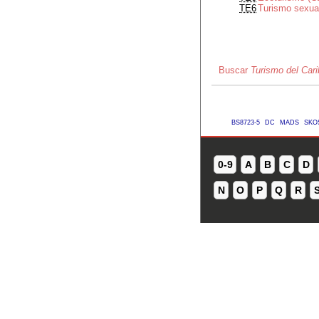
TE6
Turismo sexual
Buscar
Turismo del Cari
BS8723-5
DC
MADS
SKO
0-9
A
B
C
D
N
O
P
Q
R