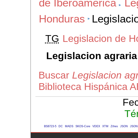
de Iberoamerica
Le
Honduras
Legislaci
TG
Legislacion de 
Legislacion agrari
Buscar
Legislacion ag
Biblioteca Hispánica 
Fec
Té
BS8723-5
DC
MADS
SKOS-Core
VDEX
XTM
Zthes
JSON
JSON