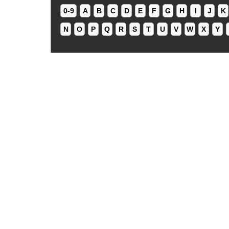
0-9
A
B
C
D
E
F
G
H
I
J
K
N
O
P
Q
R
S
T
U
V
W
X
Y