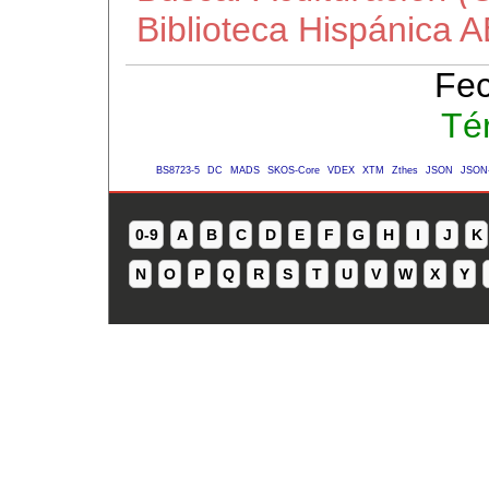
Biblioteca Hispánica 
Fec
Té
BS8723-5
DC
MADS
SKOS-Core
VDEX
XTM
Zthes
JSON
JSON
0-9
A
B
C
D
E
F
G
H
I
J
K
N
O
P
Q
R
S
T
U
V
W
X
Y