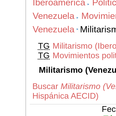
Iberoamerica
Politi
Venezuela
Movimien
Venezuela
Militari
TG
Militarismo (Iber
TG
Movimientos poli
Militarismo (Venezu
Buscar
Militarismo (V
Hispánica AECID)
Fec