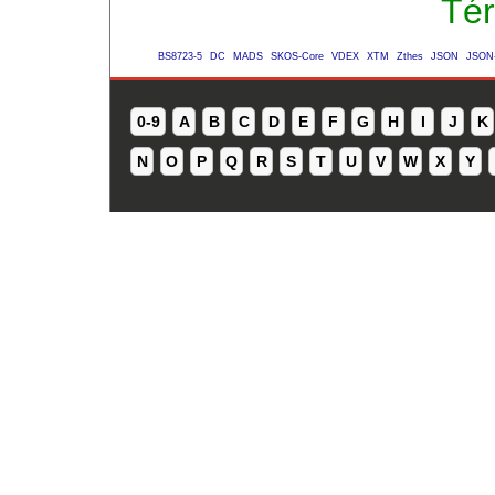
Tér
BS8723-5
DC
MADS
SKOS-Core
VDEX
XTM
Zthes
JSON
JSON
0-9
A
B
C
D
E
F
G
H
I
J
K
N
O
P
Q
R
S
T
U
V
W
X
Y