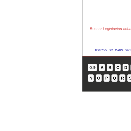
Buscar
Legislacion adu
BS8723-5
DC
MADS
SKO
0-9
A
B
C
D
N
O
P
Q
R