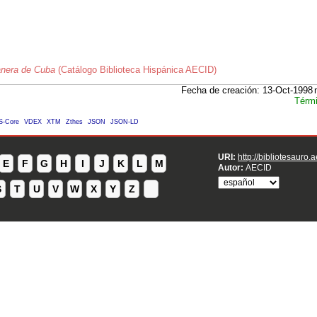
anera de Cuba
(Catálogo Biblioteca Hispánica AECID)
Fecha de creación: 13-Oct-1998
Térmi
S-Core
VDEX
XTM
Zthes
JSON
JSON-LD
URI:
http://bibliotesauro.
E
F
G
H
I
J
K
L
M
Autor:
AECID
S
T
U
V
W
X
Y
Z