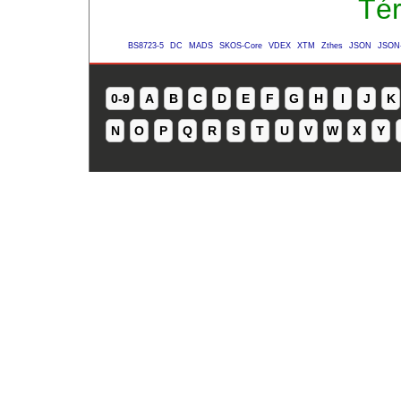
Té
BS8723-5
DC
MADS
SKOS-Core
VDEX
XTM
Zthes
JSON
JSON
0-9
A
B
C
D
E
F
G
H
I
J
K
N
O
P
Q
R
S
T
U
V
W
X
Y