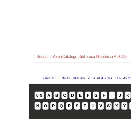
Buscar
Talara
(Catálogo Biblioteca Hispánica AECID)
BS8723-5
DC
MADS
SKOS-Core
VDEX
XTM
Zthes
JSON
JSON
0-9
A
B
C
D
E
F
G
H
I
J
K
N
O
P
Q
R
S
T
U
V
W
X
Y