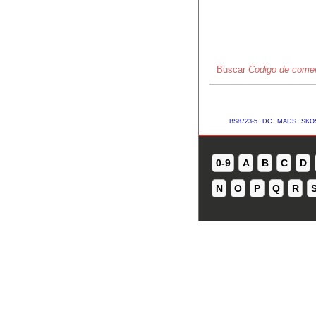
Buscar
Codigo de comer
BS8723-5
DC
MADS
SKO
0-9
A
B
C
D
N
O
P
Q
R