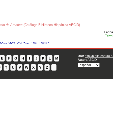
cio de America
(Catálogo Biblioteca Hispánica AECID)
Fecha
Térmi
S-Core
VDEX
XTM
Zthes
JSON
JSON-LD
URI:
http://bibliotesauro.
E
F
G
H
I
J
K
L
M
Autor:
AECID
S
T
U
V
W
X
Y
Z