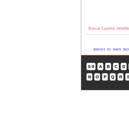
Buscar
Cuentos infantile
BS8723-5
DC
MADS
SKO
0-9
A
B
C
D
N
O
P
Q
R