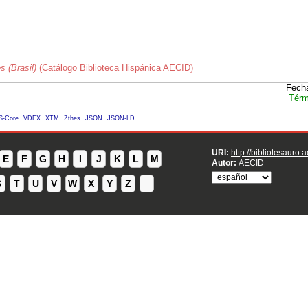
s (Brasil)
(Catálogo Biblioteca Hispánica AECID)
Fecha
Térm
S-Core
VDEX
XTM
Zthes
JSON
JSON-LD
URI:
http://bibliotesauro.
E
F
G
H
I
J
K
L
M
Autor:
AECID
S
T
U
V
W
X
Y
Z