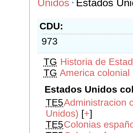
Unidos
Estados Uni
CDU
973
TG
Historia de Esta
TG
America colonial
Estados Unidos col
TE5
Administracion 
Unidos)
[
+
]
TE5
Colonias españ