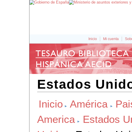
Inicio
Mi cuenta
Sobr
Estados Unido
Inicio
América
Pai
America
Estados U