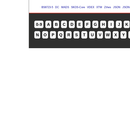
BS8723-5
DC
MADS
SKOS-Core
VDEX
XTM
Zthes
JSON
JSON
0-9
A
B
C
D
E
F
G
H
I
J
K
N
O
P
Q
R
S
T
U
V
W
X
Y