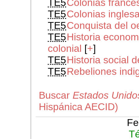
TE5
Colonias france
TE5
Colonias ingles
TE5
Conquista del o
TE5
Historia econom
colonial
[
+
]
TE5
Historia social 
TE5
Rebeliones indi
Buscar
Estados Unidos
Hispánica AECID)
Fe
Té