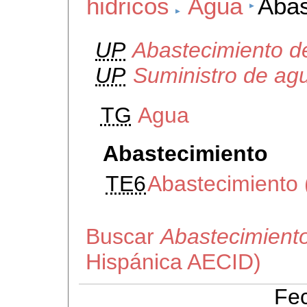
hidricos
Agua
Abas
UP
Abastecimiento d
UP
Suministro de ag
TG
Agua
Abastecimiento
TE6
Abastecimiento 
Buscar
Abastecimient
Hispánica AECID)
Fec