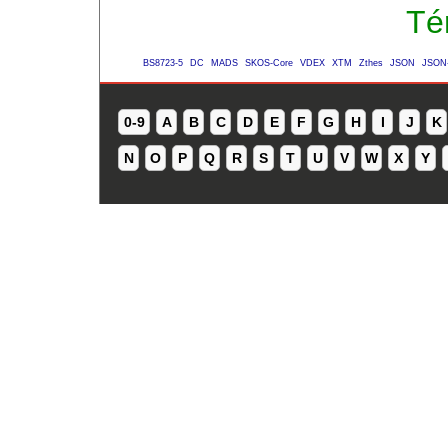
Té
BS8723-5
DC
MADS
SKOS-Core
VDEX
XTM
Zthes
JSON
JSON
0-9
A
B
C
D
E
F
G
H
I
J
K
N
O
P
Q
R
S
T
U
V
W
X
Y