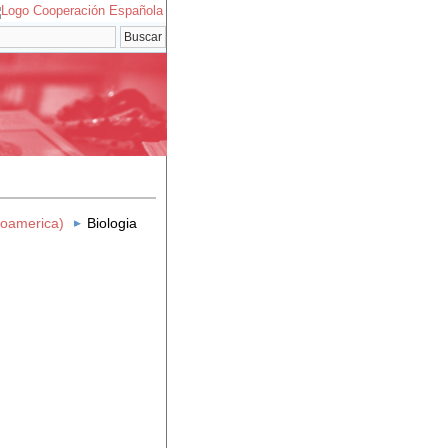
eroamerica)
Biologia