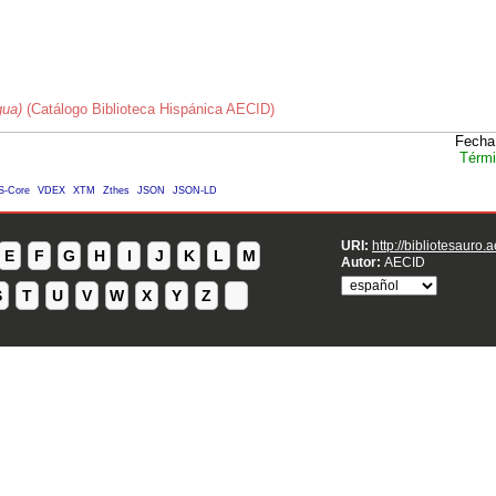
gua)
(Catálogo Biblioteca Hispánica AECID)
Fecha
Térmi
S-Core
VDEX
XTM
Zthes
JSON
JSON-LD
URI:
http://bibliotesauro.
E
F
G
H
I
J
K
L
M
Autor:
AECID
S
T
U
V
W
X
Y
Z