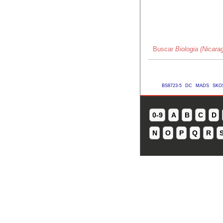
Buscar
Biologia (Nicara
BS8723-5
DC
MADS
SKO
0-9
A
B
C
D
N
O
P
Q
R