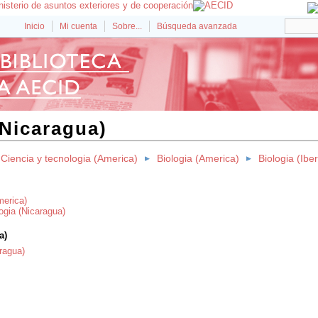
Inicio
Mi cuenta
Sobre...
Búsqueda avanzada
(Nicaragua)
Ciencia y tecnologia (America)
Biologia (America)
Biologia (Ib
merica)
ogia (Nicaragua)
a)
ragua)