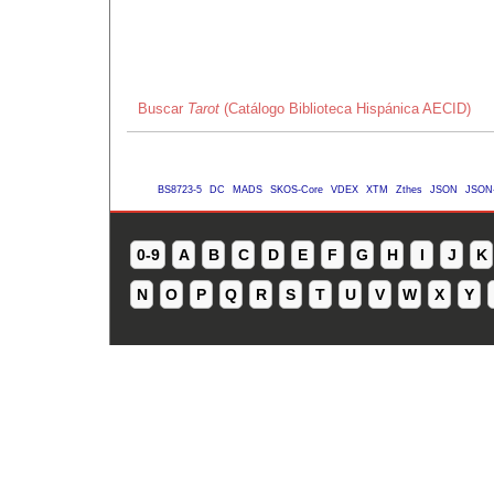
Buscar
Tarot
(Catálogo Biblioteca Hispánica AECID)
BS8723-5
DC
MADS
SKOS-Core
VDEX
XTM
Zthes
JSON
JSON
0-9
A
B
C
D
E
F
G
H
I
J
K
N
O
P
Q
R
S
T
U
V
W
X
Y