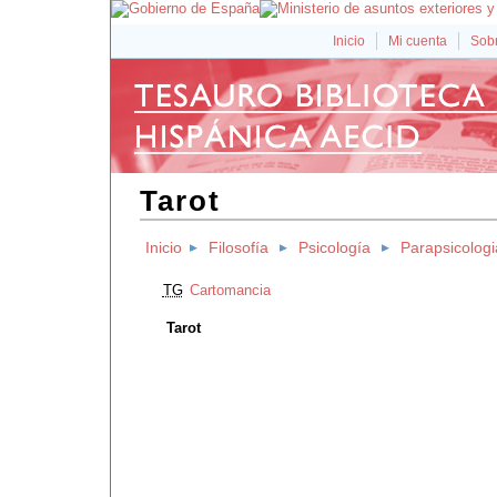
Inicio
Mi cuenta
Sobr
Tarot
Inicio
Filosofía
Psicología
Parapsicologi
TG
Cartomancia
Tarot