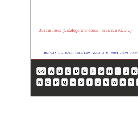
Buscar
Hindi
(Catálogo Biblioteca Hispánica AECID)
BS8723-5
DC
MADS
SKOS-Core
VDEX
XTM
Zthes
JSON
JSON
0-9
A
B
C
D
E
F
G
H
I
J
K
N
O
P
Q
R
S
T
U
V
W
X
Y