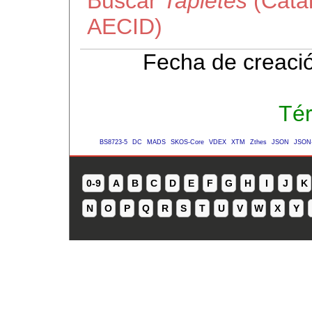
Buscar
Tapietes
(Catál
AECID)
Fecha de creaci
Té
BS8723-5
DC
MADS
SKOS-Core
VDEX
XTM
Zthes
JSON
JSON
0-9
A
B
C
D
E
F
G
H
I
J
K
N
O
P
Q
R
S
T
U
V
W
X
Y