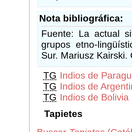
Nota bibliográfica
Fuente: La actual si
grupos etno-lingüíst
Sur. Mariusz Kairski.
TG
Indios de Parag
TG
Indios de Argent
TG
Indios de Bolivia
Tapietes