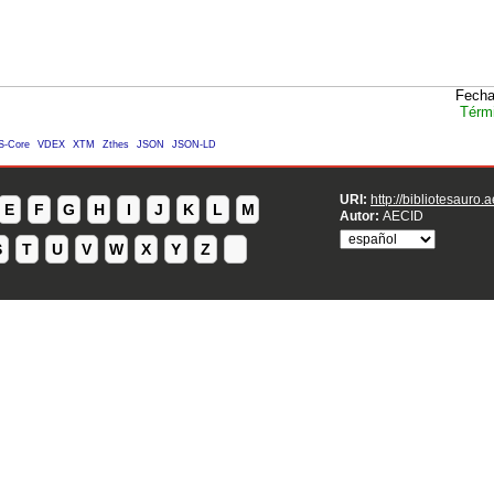
Fecha
Térm
S-Core
VDEX
XTM
Zthes
JSON
JSON-LD
URI:
http://bibliotesauro.
E
F
G
H
I
J
K
L
M
Autor:
AECID
S
T
U
V
W
X
Y
Z