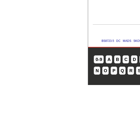
BS8723-5
DC
MADS
SKO
0-9
A
B
C
D
N
O
P
Q
R