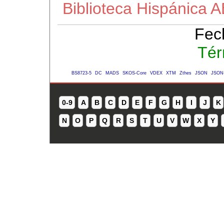
Biblioteca Hispánica 
Fec
Tér
BS8723-5
DC
MADS
SKOS-Core
VDEX
XTM
Zthes
JSON
JSON
0-9
A
B
C
D
E
F
G
H
I
J
K
N
O
P
Q
R
S
T
U
V
W
X
Y