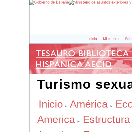
Inicio
Mi cuenta
Sobr
Turismo sexua
Inicio
América
Eco
America
Estructur